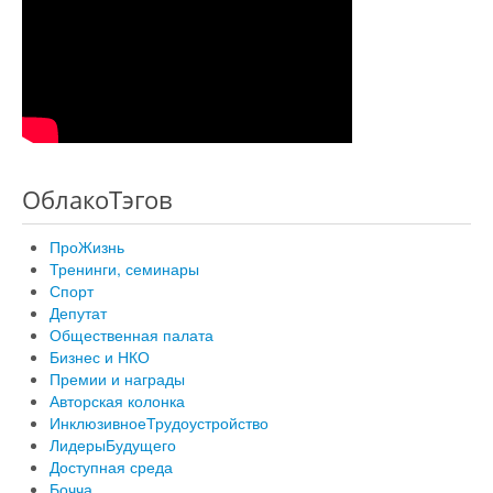
ОблакоТэгов
ПроЖизнь
Тренинги, семинары
Спорт
Депутат
Общественная палата
Бизнес и НКО
Премии и награды
Авторская колонка
ИнклюзивноеТрудоустройство
ЛидерыБудущего
Доступная среда
Бочча