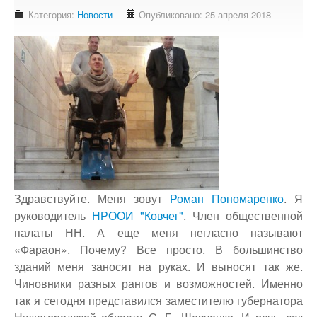
Доступность - что это?
Категория:
Новости
Опубликовано: 25 апреля 2018
Наш аудит доступности
Подтверждение доступности
Наши проекты
Our projects
Публичная отетность
Our public reporting
Публикации
Our publication
Здравствуйте. Меня зовут
Роман Пономаренко
. Я
Контакты
руководитель
НРООИ "Ковчег"
. Член общественной
Our contact
палаты НН. А еще меня негласно называют
«Фараон». Почему? Все просто. В большинство
зданий меня заносят на руках. И выносят так же.
Чиновники разных рангов и возможностей. Именно
так я сегодня представился заместителю губернатора