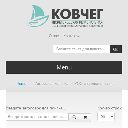
О нас
Контакты
Go
Menu
Главная
Home
/
Авторская колонка - НРОО инвалидов Ковчег
Home page
О Ковчег
About us
Введите заголовок для поиска...
Кол-во строк:
Доступная среда
Accessibility Audit