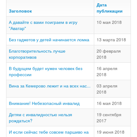
Доступность - что это?
Дата
Заголовок
публикации
Наш аудит доступности
А давайте с вами поиграем в игру
10 мая 2018
Подтверждение доступности
"Аватар"
Наши проекты
Без гаджетов у детей начинается ломка
13 марта 2018
Our projects
Благотворительность лучше
20 февраля
Публичная отетность
корпоративов
2018
Our public reporting
В будущем будет нужен человек без
16 апреля
Публикации
профессии
2018
Our publication
Вина за Кемерово лежит и на всех нас...
03 апреля
Контакты
2018
Our contact
Внимание! Небезопасный инвалид
16 мая 2018
Детям с инвалидностью нельзя
19 сентября
рождаться?
2017
И если сейчас тебе совсем паршиво на
19 июня 2018