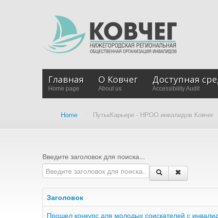
Главная
О Ковчег
Доступная сре
Home page
About us
Accessibility Audit
Home
/
ПутькКарьере - НРОО инвалидов Ковчег
Введите заголовок для поиска...
Заголовок
Прошел конкурс для молодых соискателей с инвалид