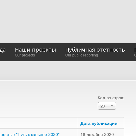
да
Наши проекты
Публичная отетность
Our projects
Our public reporting
O
Кол-во строк:
20
Дата публикации
ностью "Путь к карьере 2020"
18 декабря 2020